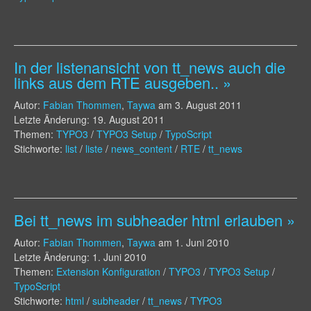
In der listenansicht von tt_news auch die
links aus dem RTE ausgeben.. »
Autor:
Fabian Thommen
,
Taywa
am
3. August 2011
Letzte Änderung: 19. August 2011
Themen:
TYPO3
/
TYPO3 Setup
/
TypoScript
Stichworte:
list
/
liste
/
news_content
/
RTE
/
tt_news
Bei tt_news im subheader html erlauben »
Autor:
Fabian Thommen
,
Taywa
am
1. Juni 2010
Letzte Änderung: 1. Juni 2010
Themen:
Extension Konfiguration
/
TYPO3
/
TYPO3 Setup
/
TypoScript
Stichworte:
html
/
subheader
/
tt_news
/
TYPO3