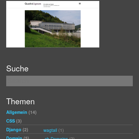
Suche
Themen
Allgemein
(14)
CSS
(3)
Django
(2)
wagtail
(1)
Domain
(5)
.ch Domains
(2)