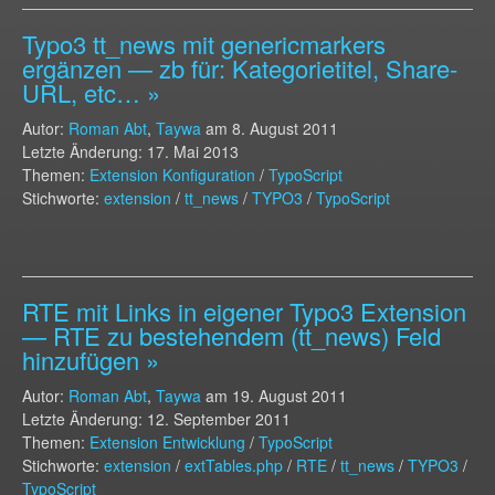
Typo3 tt_news mit genericmarkers
ergänzen — zb für: Kategorietitel, Share-
URL, etc… »
Autor:
Roman Abt
,
Taywa
am
8. August 2011
Letzte Änderung: 17. Mai 2013
Themen:
Extension Konfiguration
/
TypoScript
Stichworte:
extension
/
tt_news
/
TYPO3
/
TypoScript
RTE mit Links in eigener Typo3 Extension
— RTE zu bestehendem (tt_news) Feld
hinzufügen »
Autor:
Roman Abt
,
Taywa
am
19. August 2011
Letzte Änderung: 12. September 2011
Themen:
Extension Entwicklung
/
TypoScript
Stichworte:
extension
/
extTables.php
/
RTE
/
tt_news
/
TYPO3
/
TypoScript