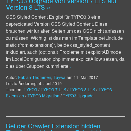
TYPO3 Upgrade von Version 7 LTS auf
Version 8 LTS
»
CSS Styled Content Es gibt für TYPO3 8 eine
deprecicated Version CSS Styled Content. Diese
brauchen wir für alten Seiten um das CSS nicht anfassen
zu müssen. Wichtig ist das man im Template bei „Include
static (from extensions)“, beide css_styled_content
inkludiert, auch (optional) Probleme mit explicitADmode
Im LocalConfiguration.php immer explicitAllow setzen, da
dies über Gruppen kummlierte
..
Autor:
Fabian Thommen
,
Taywa
am
11. Mai 2017
Letzte Änderung: 4. Juni 2019
Themen:
TYPO3
/
TYPO3 7 LTS
/
TYPO3 8 LTS
/
TYPO3
Extension
/
TYPO3 Migration
/
TYPO3 Upgrade
Bei der Crawler Extension hidden