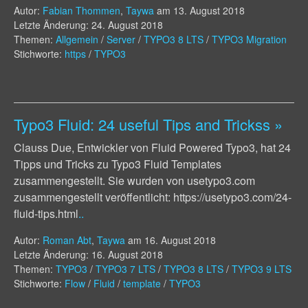
Autor:
Fabian Thommen
,
Taywa
am
13. August 2018
Letzte Änderung: 24. August 2018
Themen:
Allgemein
/
Server
/
TYPO3 8 LTS
/
TYPO3 Migration
Stichworte:
https
/
TYPO3
Typo3 Fluid: 24 useful Tips and Trickss
»
Clauss Due, Entwickler von Fluid Powered Typo3, hat 24
Tipps und Tricks zu Typo3 Fluid Templates
zusammengestellt. Sie wurden von usetypo3.com
zusammengestellt veröffentlicht: https://usetypo3.com/24-
fluid-tips.html
..
Autor:
Roman Abt
,
Taywa
am
16. August 2018
Letzte Änderung: 16. August 2018
Themen:
TYPO3
/
TYPO3 7 LTS
/
TYPO3 8 LTS
/
TYPO3 9 LTS
Stichworte:
Flow
/
Fluid
/
template
/
TYPO3