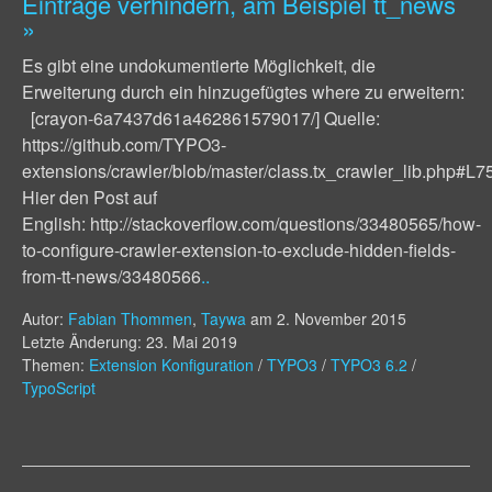
Einträge verhindern, am Beispiel tt_news
»
Es gibt eine undokumentierte Möglichkeit, die
Erweiterung durch ein hinzugefügtes where zu erweitern:
[crayon-6a7437d61a462861579017/] Quelle:
https://github.com/TYPO3-
extensions/crawler/blob/master/class.tx_crawler_lib.php#L7
Hier den Post auf
English: http://stackoverflow.com/questions/33480565/how-
to-configure-crawler-extension-to-exclude-hidden-fields-
from-tt-news/33480566
..
Autor:
Fabian Thommen
,
Taywa
am
2. November 2015
Letzte Änderung: 23. Mai 2019
Themen:
Extension Konfiguration
/
TYPO3
/
TYPO3 6.2
/
TypoScript