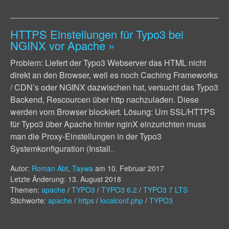
HTTPS Einstellungen für Typo3 bei
NGINX vor Apache
»
Problem: Liefert der Typo3 Webserver das HTML nicht
direkt an den Browser, weil es noch Caching Frameworks
/ CDN’s oder NGINX dazwischen hat, versucht das Typo3
Backend, Rescourcen über http nachzuladen. Diese
werden vom Browser blockiert. Lösung: Um SSL/HTTPS
für Typo3 über Apache hinter nginX einzurichten muss
man die Proxy-Einstellungen in der Typo3
Systemkonfiguration (Install
..
Autor:
Roman Abt
,
Taywa
am
10. Februar 2017
Letzte Änderung: 13. August 2018
Themen:
apache
/
TYPO3
/
TYPO3 6.2
/
TYPO3 7 LTS
Stichworte:
apache
/
https
/
localconf.php
/
TYPO3