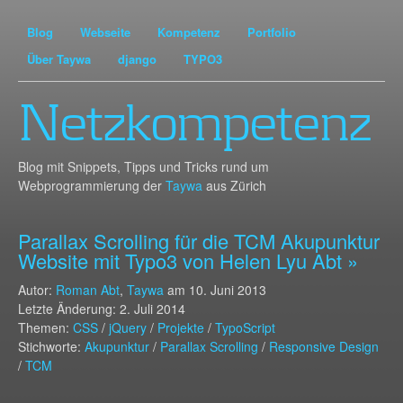
Blog
Webseite
Kompetenz
Portfolio
Über Taywa
django
TYPO3
Netzkompetenz
Blog mit Snippets, Tipps und Tricks rund um
Webprogrammierung der
Taywa
aus Zürich
Parallax Scrolling für die TCM Akupunktur
Website mit Typo3 von Helen Lyu Abt »
Autor:
Roman Abt
,
Taywa
am
10. Juni 2013
Letzte Änderung: 2. Juli 2014
Themen:
CSS
/
jQuery
/
Projekte
/
TypoScript
Stichworte:
Akupunktur
/
Parallax Scrolling
/
Responsive Design
/
TCM