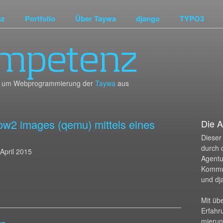
nz
Portfolio
Über Taywa
django
TYPO3
mpetenz
und um Webprogrammierung der
Taywa
aus
ow2 images (qemu) mittels eines
Die A
Dieser 
durch 
 April 2015
Agentur
Kommu
und dj
Mit üb
Erfahr
mierun