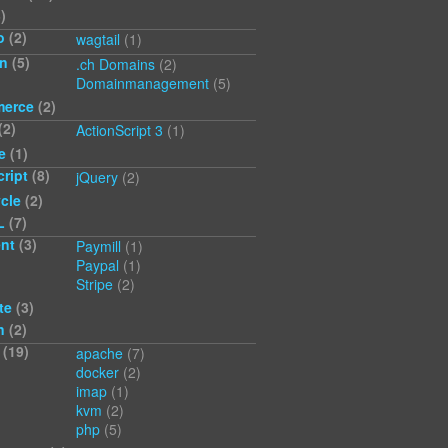
)
o
(2)
wagtail
(1)
n
(5)
.ch Domains
(2)
Domainmanagement
(5)
erce
(2)
(2)
ActionScript 3
(1)
e
(1)
ript
(8)
jQuery
(2)
cle
(2)
L
(7)
nt
(3)
Paymill
(1)
Paypal
(1)
Stripe
(2)
te
(3)
n
(2)
(19)
apache
(7)
docker
(2)
imap
(1)
kvm
(2)
php
(5)