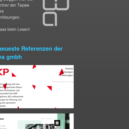
artner der Taywa
hre
mlösungen.
pass beim Lesen!