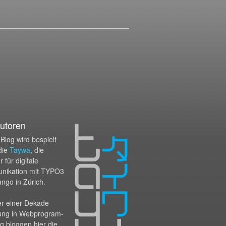
utoren
Blog wird bespielt
die
Taywa
, die
 für digitale
nikation mit TYPO3
ango in Zürich.
er einer Dekade
ung in Webprogram­
g bloggen hier die