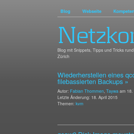
Blog
Webseite
Kompete
Netzko
Blog mit Snippets, Tipps und Tricks r
Zürich
Wiederherstellen eines qc
filebassierten Backups »
Autor:
Fabian Thommen
,
Taywa
am
18.
Letzte Änderung: 18. April 2015
Themen:
kvm