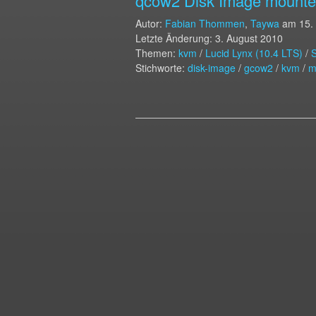
qcow2 Disk Image mounte
Autor:
Fabian Thommen
,
Taywa
am
15.
Letzte Änderung: 3. August 2010
Themen:
kvm
/
Lucid Lynx (10.4 LTS)
/
S
Stichworte:
disk-image
/
gcow2
/
kvm
/
m