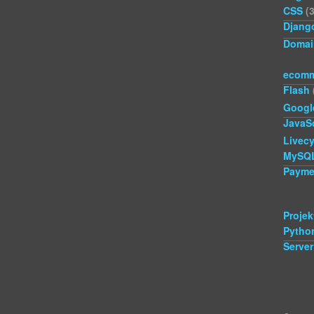
CSS
(3
Djang
Domai
ecomm
Flash
Googl
JavaSc
Livecy
MySQ
Payme
Projek
Pytho
Server