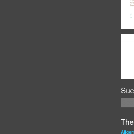
Suc
Th
Allge