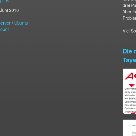
n »
drei P
 Juni 2010
über i
Proble
erver
/
Ubuntu
ount
Viel S