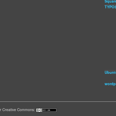
Squar
TYPO
Ubunt
wordp
ter Creative Commons: