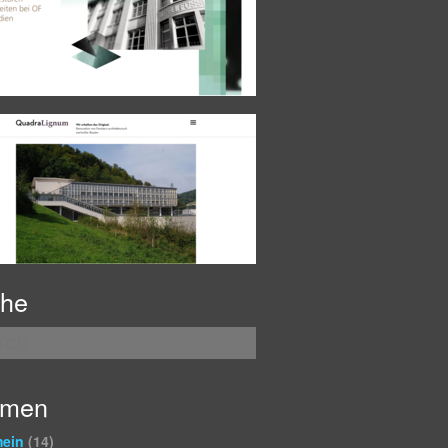
he
emen
mein
(14)