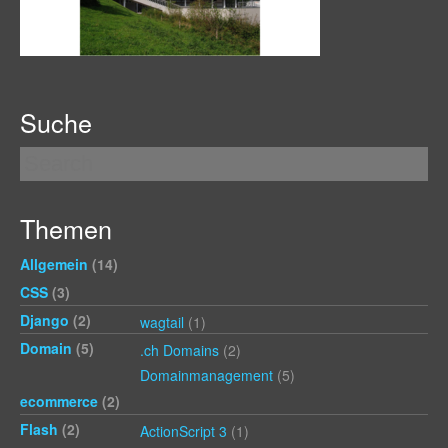
Suche
Themen
Allgemein
(14)
CSS
(3)
Django
(2)
wagtail
(1)
Domain
(5)
.ch Domains
(2)
Domainmanagement
(5)
ecommerce
(2)
Flash
(2)
ActionScript 3
(1)