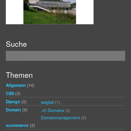
Suche
Themen
Allgemein
(14)
CSS
(3)
Django
(2)
wagtail
(1)
Domain
(5)
.ch Domains
(2)
Domainmanagement
(5)
ecommerce
(2)