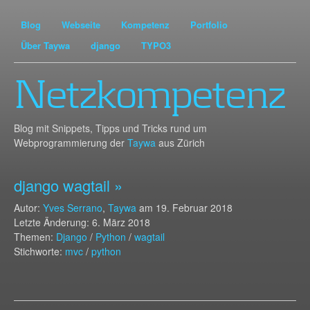
Blog
Webseite
Kompetenz
Portfolio
Über Taywa
django
TYPO3
Netzkompetenz
Blog mit Snippets, Tipps und Tricks rund um
Webprogrammierung der
Taywa
aus Zürich
django wagtail »
Autor:
Yves Serrano
,
Taywa
am
19. Februar 2018
Letzte Änderung: 6. März 2018
Themen:
Django
/
Python
/
wagtail
Stichworte:
mvc
/
python