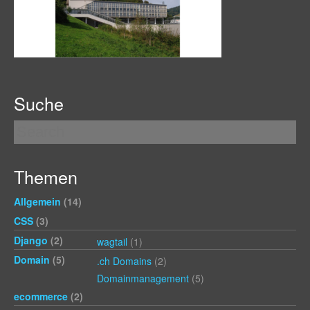
Suche
Themen
Allgemein
(14)
CSS
(3)
Django
(2)
wagtail
(1)
Domain
(5)
.ch Domains
(2)
Domainmanagement
(5)
ecommerce
(2)