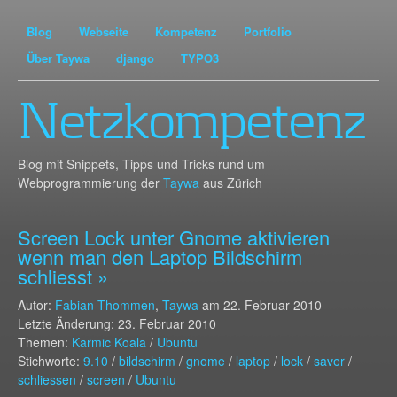
Blog
Webseite
Kompetenz
Portfolio
Über Taywa
django
TYPO3
Netzkompetenz
Blog mit Snippets, Tipps und Tricks rund um
Webprogrammierung der
Taywa
aus Zürich
Screen Lock unter Gnome aktivieren
wenn man den Laptop Bildschirm
schliesst »
Autor:
Fabian Thommen
,
Taywa
am
22. Februar 2010
Letzte Änderung: 23. Februar 2010
Themen:
Karmic Koala
/
Ubuntu
Stichworte:
9.10
/
bildschirm
/
gnome
/
laptop
/
lock
/
saver
/
schliessen
/
screen
/
Ubuntu