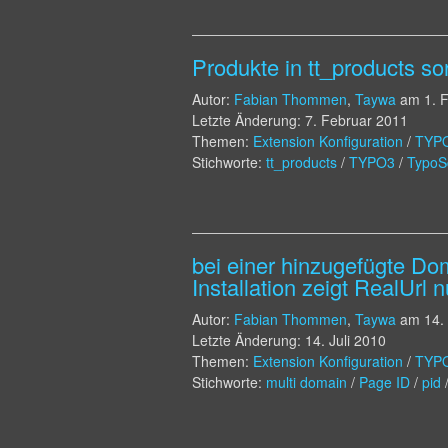
Produkte in tt_products so
Autor:
Fabian Thommen
,
Taywa
am
1. 
Letzte Änderung: 7. Februar 2011
Themen:
Extension Konfiguration
/
TYP
Stichworte:
tt_products
/
TYPO3
/
TypoSc
bei einer hinzugefügte Do
Installation zeigt RealUrl 
Autor:
Fabian Thommen
,
Taywa
am
14.
Letzte Änderung: 14. Juli 2010
Themen:
Extension Konfiguration
/
TYP
Stichworte:
multi domain
/
Page ID
/
pid