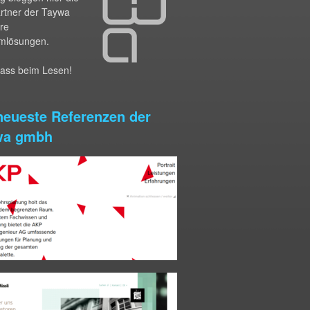
artner der Taywa
hre
mlösungen.
pass beim Lesen!