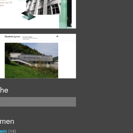
he
emen
mein
(14)