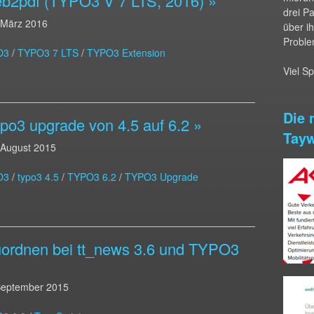
eb2pdf (TYPO3 V 7 LTS, 2016) »
drei P
 März 2016
über i
Proble
O3
/
TYPO3 7 LTS
/
TYPO3 Extension
Viel S
po3 upgrade von 4.5 auf 6.2 »
 August 2015
O3
/
typo3 4.5
/
TYPO3 6.2
/
TYPO3 Upgrade
zuordnen bei tt_news 3.6 und TYPO3
September 2015