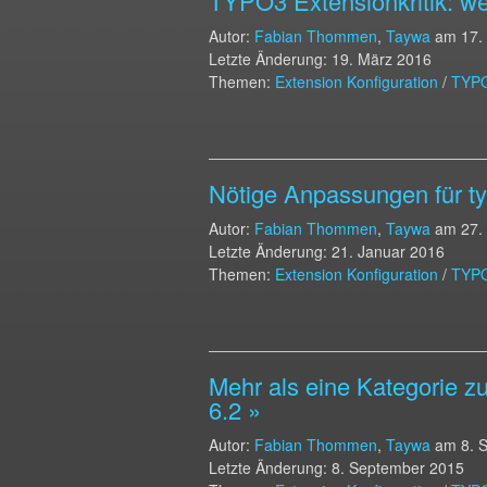
TYPO3 Extensionkritik: w
Autor:
Fabian Thommen
,
Taywa
am
17.
Letzte Änderung: 19. März 2016
Themen:
Extension Konfiguration
/
TYP
Nötige Anpassungen für ty
Autor:
Fabian Thommen
,
Taywa
am
27.
Letzte Änderung: 21. Januar 2016
Themen:
Extension Konfiguration
/
TYP
Mehr als eine Kategorie 
6.2 »
Autor:
Fabian Thommen
,
Taywa
am
8. 
Letzte Änderung: 8. September 2015