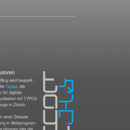
utoren
Blog wird bespielt
die
Taywa
, die
 für digitale
nikation mit TYPO3
ango in Zürich.
er einer Dekade
ung in Webprogram­
g bloggen hier die