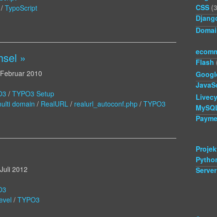
CSS
(3
/
TypoScript
Djang
Domai
ecomm
sel »
Flash
 Februar 2010
Googl
JavaSc
O3
/
TYPO3 Setup
Livecy
ulti domain
/
RealURL
/
realurl_autoconf.php
/
TYPO3
MySQ
Payme
Projek
Pytho
 Juli 2012
Server
O3
evel
/
TYPO3