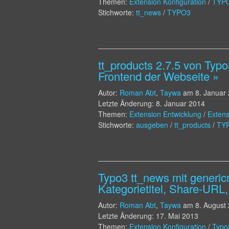
Themen:
Extension Konfiguration
/
TYPO
Stichworte:
tt_news
/
TYPO3
tt_products 2.7.5 von Typ
Frontend der Webseite »
Autor:
Roman Abt
,
Taywa
am
8. Januar
Letzte Änderung: 8. Januar 2014
Themen:
Extension Entwicklung
/
Extens
Stichworte:
ausgeben
/
tt_products
/
TY
Typo3 tt_news mit generic
Kategorietitel, Share-URL
Autor:
Roman Abt
,
Taywa
am
8. August
Letzte Änderung: 17. Mai 2013
Themen:
Extension Konfiguration
/
Typo