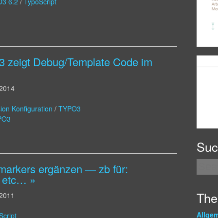
3 6.2
/
TypoScript
o3 zeigt Debug/Template Code im
 2014
ion Konfiguration
/
TYPO3
PO3
Suc
markers ergänzen — zb für:
, etc… »
Th
 2011
Allge
Script