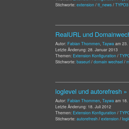
Stichworte:
extension
/
tt_news
/
TYPO3
RealURL und Domainwech
Autor:
Fabian Thommen
,
Taywa
am
23.
Letzte Änderung: 28. Januar 2013
Themen:
Extension Konfiguration
/
TYP
Stichworte:
baseurl
/
domain wechsel
/
m
loglevel und autorefresh »
Autor:
Fabian Thommen
,
Taywa
am
18.
Letzte Änderung: 18. Juli 2012
Themen:
Extension Konfiguration
/
TYP
Stichworte:
autorefresh
/
extension
/
logl