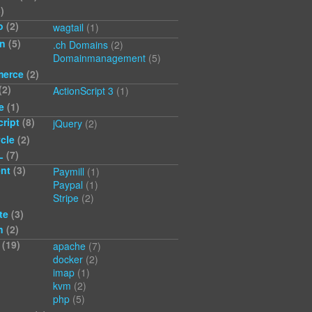
)
o
(2)
wagtail
(1)
n
(5)
.ch Domains
(2)
Domainmanagement
(5)
erce
(2)
(2)
ActionScript 3
(1)
e
(1)
ript
(8)
jQuery
(2)
cle
(2)
L
(7)
nt
(3)
Paymill
(1)
Paypal
(1)
Stripe
(2)
te
(3)
n
(2)
(19)
apache
(7)
docker
(2)
imap
(1)
kvm
(2)
php
(5)