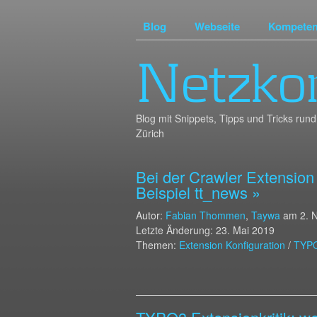
Blog
Webseite
Kompete
Netzko
Blog mit Snippets, Tipps und Tricks r
Zürich
Bei der Crawler Extension
Beispiel tt_news »
Autor:
Fabian Thommen
,
Taywa
am
2. 
Letzte Änderung: 23. Mai 2019
Themen:
Extension Konfiguration
/
TYP