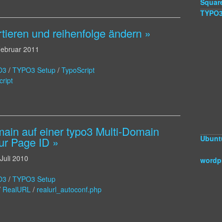
Squar
TYPO
rtieren und reihenfolge ändern »
Februar 2011
O3
/
TYPO3 Setup
/
TypoScript
ript
main auf einer typo3 Multi-Domain
Ubunt
nur Page ID »
 Juli 2010
wordp
O3
/
TYPO3 Setup
/
RealURL
/
realurl_autoconf.php