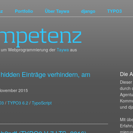
nz
Portfolio
Über Taywa
django
TYPO3
mpetenz
und um Webprogrammierung der
Taywa
aus
 hidden Einträge verhindern, am
Die A
Dieser 
durch 
November 2015
Agentur
Kommu
O3
/
TYPO3 6.2
/
TypoScript
und dj
Mit üb
Erfahr
mierun