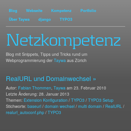
Blog
Webseite
Kompetenz
Portfolio
Über Taywa
django
TYPO3
Netzkompetenz
Blog mit Snippets, Tipps und Tricks rund um
Webprogrammierung der
Taywa
aus Zürich
RealURL und Domainwechsel »
Autor:
Fabian Thommen
,
Taywa
am
23. Februar 2010
Letzte Änderung: 28. Januar 2013
Themen:
Extension Konfiguration
/
TYPO3
/
TYPO3 Setup
Stichworte:
baseurl
/
domain wechsel
/
multi domain
/
RealURL
/
realurl_autoconf.php
/
TYPO3