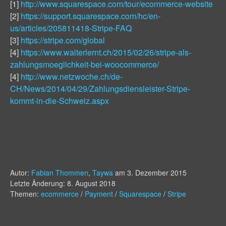
[1]
http://www.squarespace.com/tour/ecommerce-website
[2]
https://support.squarespace.com/hc/en-
us/articles/205811418-Stripe-FAQ
[3]
https://stripe.com/global
[4]
https://www.walterlernt.ch/2015/02/26/stripe-als-
zahlungsmoeglichkeit-bei-woocommerce/
[4]
http://www.netzwoche.ch/de-
CH/News/2014/04/29/Zahlungsdiensleister-Stripe-
kommt-in-die-Schweiz.aspx
Autor:
Fabian Thommen
,
Taywa
am
3. Dezember 2015
Letzte Änderung: 8. August 2018
Themen:
ecommerce
/
Payment
/
Squarespace
/
Stripe