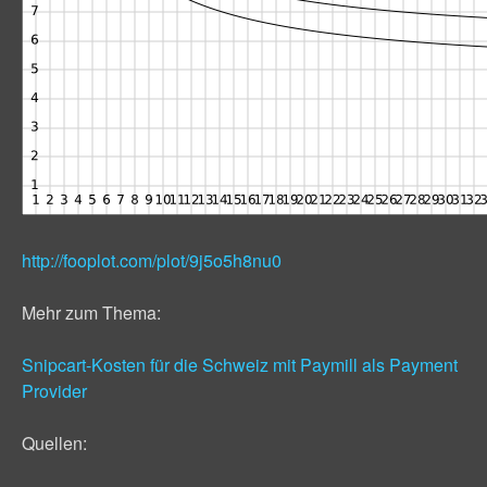
http://fooplot.com/plot/9j5o5h8nu0
Mehr zum Thema:
Snipcart-Kosten für die Schweiz mit Paymill als Payment
Provider
Quellen: