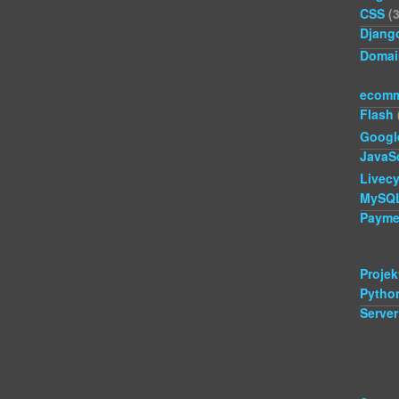
CSS
(3
Djang
Domai
ecomm
Flash
Googl
JavaSc
Livecy
MySQ
Payme
Projek
Pytho
Server