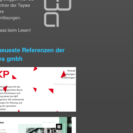
artner der Taywa
hre
mlösungen.
pass beim Lesen!