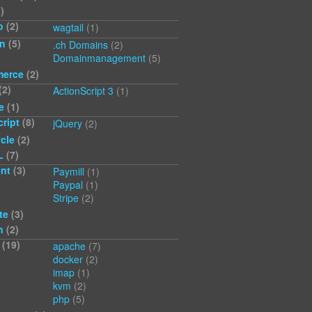
)
o
(2)
wagtail
(1)
n
(5)
.ch Domains
(2)
Domainmanagement
(5)
erce
(2)
(2)
ActionScript 3
(1)
e
(1)
ript
(8)
jQuery
(2)
cle
(2)
L
(7)
nt
(3)
Paymill
(1)
Paypal
(1)
Stripe
(2)
te
(3)
n
(2)
(19)
apache
(7)
docker
(2)
imap
(1)
kvm
(2)
php
(5)