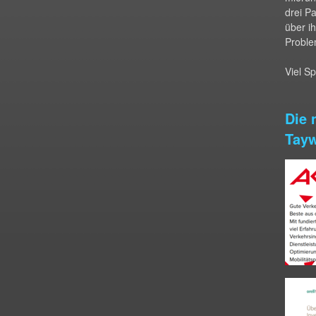
drei P
über i
Proble
Viel S