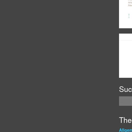
Suc
Th
Allge