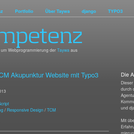
nz
Portfolio
Über Taywa
django
TYPO3
mpetenz
und um Webprogrammierung der
Taywa
aus
e TCM Akupunktur Website mit Typo3
Die A
Dieser 
durch 
2013
Agentur
Kommu
cript
und dj
ng
/
Responsive Design
/
TCM
Mit üb
Erfahr
mierun