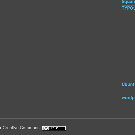
Squar
TYPO
Ubunt
wordp
ter Creative Commons: