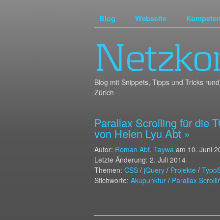
Blog
Webseite
Kompete
Netzko
Blog mit Snippets, Tipps und Tricks r
Zürich
Parallax Scrolling für di
von Helen Lyu Abt »
Autor:
Roman Abt
,
Taywa
am
10. Juni 
Letzte Änderung: 2. Juli 2014
Themen:
CSS
/
jQuery
/
Projekte
/
TypoS
Stichworte:
Akupunktur
/
Parallax Scrolli