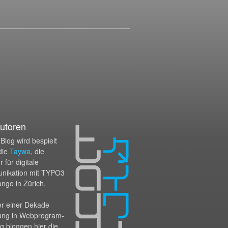
utoren
Blog wird bespielt
die
Taywa
, die
 für digitale
nikation mit TYPO3
ango in Zürich.
er einer Dekade
ung in Webprogram­
g bloggen hier die