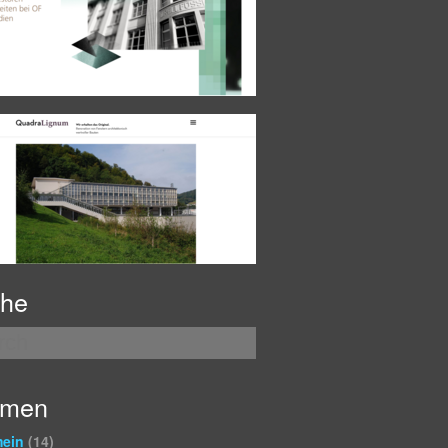
he
emen
mein
(14)