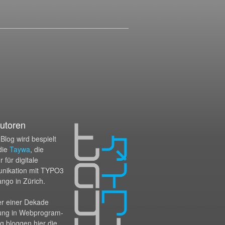
utoren
Blog wird bespielt
die
Taywa
, die
 für digitale
nikation mit TYPO3
ango in Zürich.
er einer Dekade
ung in Webprogram­
g bloggen hier die