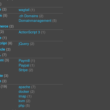
)
o
(2)
wagtail
(1)
n
(5)
.ch Domains
(2)
Domainmanagement
(5)
erce
(2)
(2)
ActionScript 3
(1)
e
(1)
ript
(8)
jQuery
(2)
cle
(2)
L
(7)
nt
(3)
Paymill
(1)
Paypal
(1)
Stripe
(2)
te
(3)
n
(2)
(19)
apache
(7)
docker
(2)
imap
(1)
kvm
(2)
php
(5)