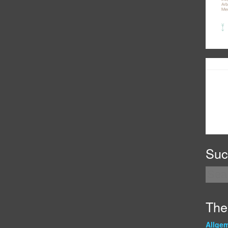
Suc
Th
Allge