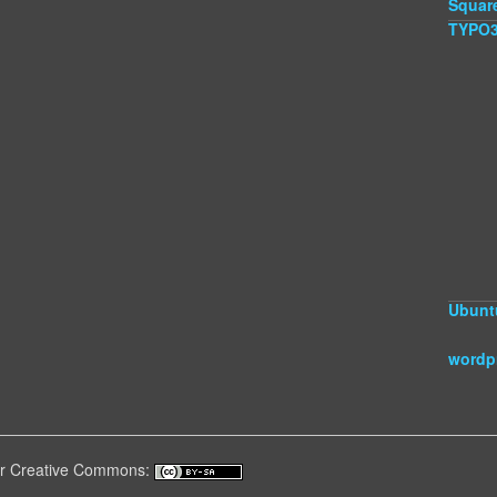
Squar
TYPO
Ubunt
wordp
ter Creative Commons: