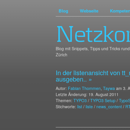
Blog
Webseite
Kompete
Netzko
Blog mit Snippets, Tipps und Tricks r
Zürich
In der listenansicht von t
ausgeben.. »
Autor:
Fabian Thommen
,
Taywa
am
3. 
Letzte Änderung: 19. August 2011
Themen:
TYPO3
/
TYPO3 Setup
/
TypoS
Stichworte:
list
/
liste
/
news_content
/
R