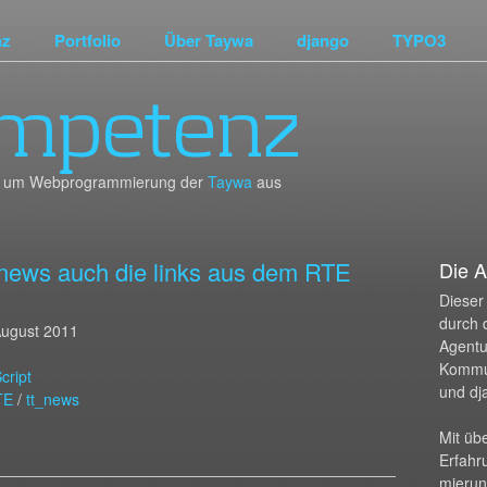
nz
Portfolio
Über Taywa
django
TYPO3
mpetenz
und um Webprogrammierung der
Taywa
aus
t_news auch die links aus dem RTE
Die A
Dieser 
durch 
August 2011
Agentur
Kommu
cript
und dj
TE
/
tt_news
Mit üb
Erfahr
mierun