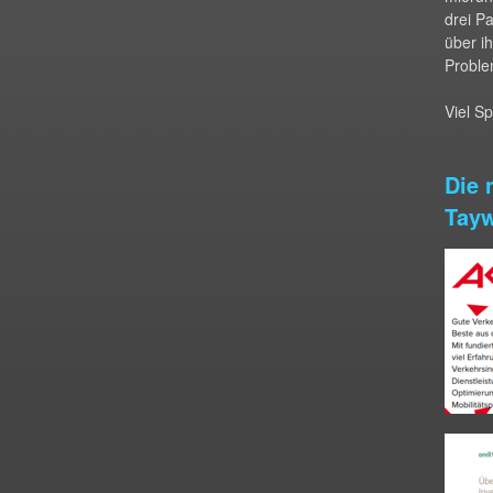
drei P
über i
Proble
Viel S