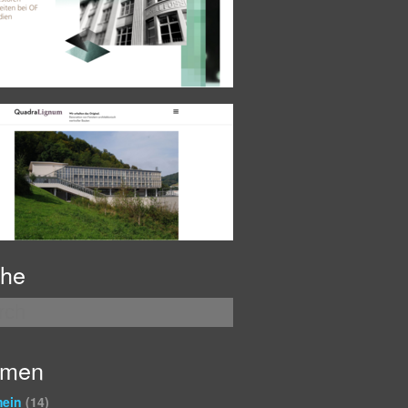
he
emen
mein
(14)