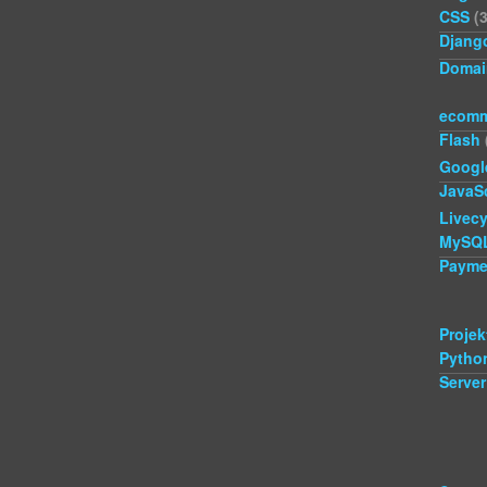
CSS
(3
Djang
Domai
ecomm
Flash
Googl
JavaSc
Livecy
MySQ
Payme
Projek
Pytho
Server