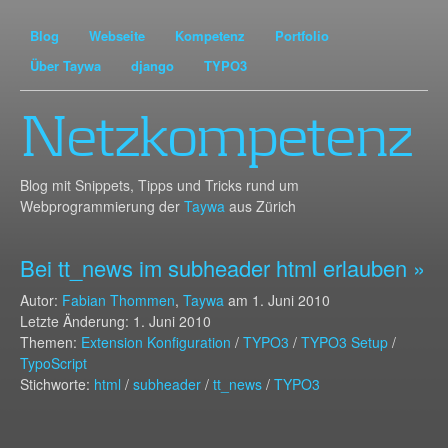
Blog
Webseite
Kompetenz
Portfolio
Über Taywa
django
TYPO3
Netzkompetenz
Blog mit Snippets, Tipps und Tricks rund um
Webprogrammierung der
Taywa
aus Zürich
Bei tt_news im subheader html erlauben »
Autor:
Fabian Thommen
,
Taywa
am
1. Juni 2010
Letzte Änderung: 1. Juni 2010
Themen:
Extension Konfiguration
/
TYPO3
/
TYPO3 Setup
/
TypoScript
Stichworte:
html
/
subheader
/
tt_news
/
TYPO3