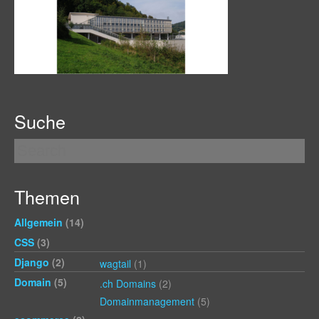
Suche
Themen
Allgemein
(14)
CSS
(3)
Django
(2)
wagtail
(1)
Domain
(5)
.ch Domains
(2)
Domainmanagement
(5)