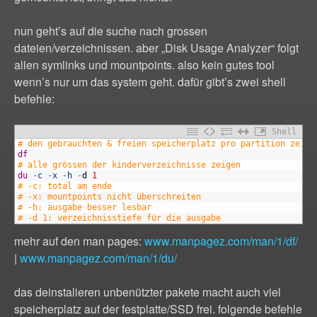
nun geht’s auf die suche nach grossen
dateien/verzeichnissen. aber „Disk Usage Analyzer“ folgt
allen symlinks und mountpoints. also kein gutes tool
wenn’s nur um das system geht. dafür gibt’s zwei shell
befehle:
Shell
1
# den gebrauchten & freien speicherplatz pro partition zeige
2
df
3
# alle grössen der kinderverzeichnisse zeigen
4
du
-
c
-
x
-
h
-
d
1
5
# -c: total am ende
6
# -x: mountpoints nicht überschreiten
7
# -h: ausgabe besser lesbar 
8
# -d 1: verzeichnisstiefe für die ausgabe
mehr auf den man pages:
www.manpagez.com/man/1/df/
|
www.manpagez.com/man/1/du/
das deinstalieren unbenützter pakete macht auch viel
speicherplatz auf der festplatte/SSD frei. folgende befehle