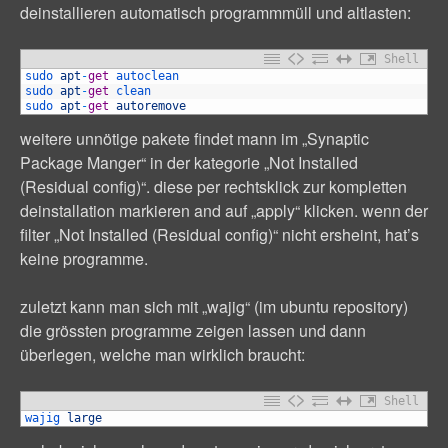
deinstallieren automatisch programmmüll und altlasten:
Shell
1
sudo 
apt
-
get
autoclean
2
sudo 
apt
-
get
clean
3
sudo 
apt
-
get
autoremove
weitere unnötige pakete findet mann im „Synaptic
Package Manger“ in der kategorie „Not Installed
(Residual config)“. diese per rechtsklick zur kompletten
deinstallation markieren and auf „apply“ klicken. wenn der
filter „Not Installed (Residual config)“ nicht ersheint, hat’s
keine programme.
zuletzt kann man sich mit „wajig“ (im ubuntu repository)
die grössten programme zeigen lassen und dann
überlegen, welche man wirklich braucht:
Shell
1
wajig 
large