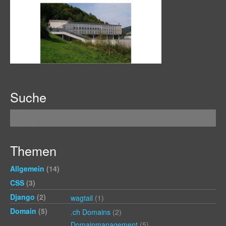
Suche
Themen
Allgemein
(14)
CSS
(3)
Django
(2)
wagtail
(1)
Domain
(5)
.ch Domains
(2)
Domainmanagement
(5)