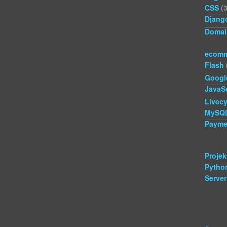
CSS
(3
Djang
Domai
ecomm
Flash
Googl
JavaSc
Livecy
MySQ
Payme
Projek
Pytho
Server