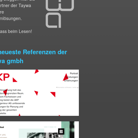
artner der Taywa
hre
mlösungen.
pass beim Lesen!