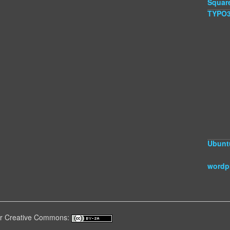
Squar
TYPO
Ubunt
wordp
ter Creative Commons: