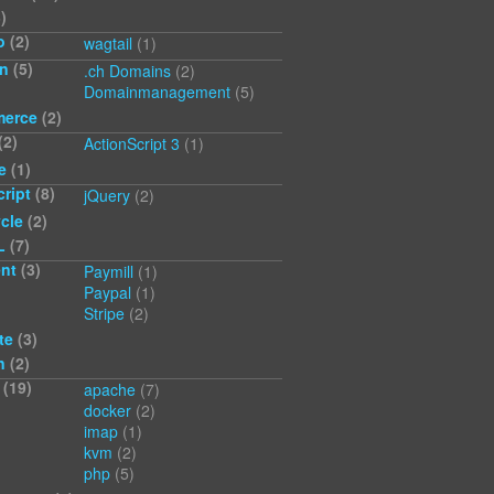
)
o
(2)
wagtail
(1)
n
(5)
.ch Domains
(2)
Domainmanagement
(5)
erce
(2)
(2)
ActionScript 3
(1)
e
(1)
ript
(8)
jQuery
(2)
cle
(2)
L
(7)
nt
(3)
Paymill
(1)
Paypal
(1)
Stripe
(2)
te
(3)
n
(2)
(19)
apache
(7)
docker
(2)
imap
(1)
kvm
(2)
php
(5)