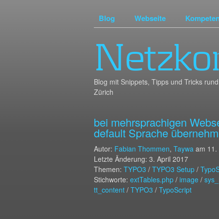
Blog
Webseite
Kompete
Netzko
Blog mit Snippets, Tipps und Tricks r
Zürich
bei mehrsprachigen Websei
default Sprache übernehm
Autor:
Fabian Thommen
,
Taywa
am
11.
Letzte Änderung: 3. April 2017
Themen:
TYPO3
/
TYPO3 Setup
/
TypoS
Stichworte:
extTables.php
/
image
/
sys_
tt_content
/
TYPO3
/
TypoScript