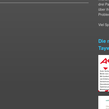
drei P
über i
Proble
Viel S