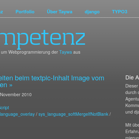
nz
Portfolio
Über Taywa
django
TYPO3
mpetenz
und um Webprogrammierung der
Taywa
aus
ten beim textpic-Inhalt Image vom
Die A
en »
Dieser 
durch 
 November 2010
Agentur
Kommu
cript
und dj
language_overlay
/
sys_language_softMergeIfNotBlank
/
Mit üb
Erfahr
mierun