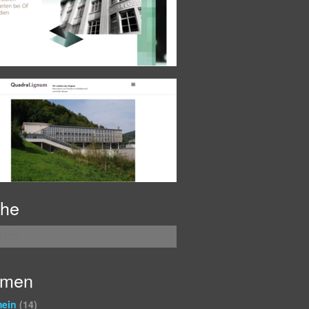
he
emen
mein
(14)