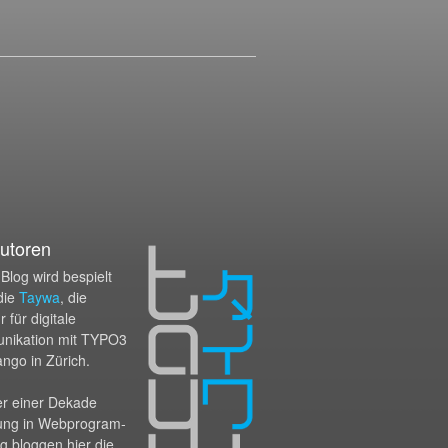
utoren
Blog wird bespielt
die
Taywa
, die
 für digitale
nikation mit TYPO3
ango in Zürich.
er einer Dekade
ung in Webprogram­
g bloggen hier die