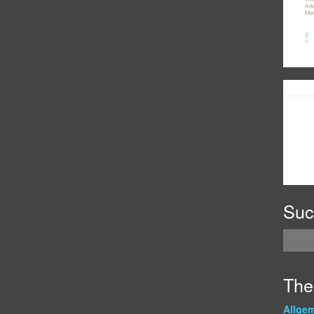
Suc
Th
Allge