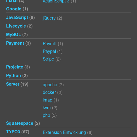
ActionScript 3
(1)
Google
(1)
JavaScript
(8)
jQuery
(2)
Livecycle
(2)
MySQL
(7)
Payment
(3)
Paymill
(1)
Paypal
(1)
Stripe
(2)
Projekte
(3)
Python
(2)
Server
(19)
apache
(7)
docker
(2)
imap
(1)
kvm
(2)
php
(5)
Squarespace
(2)
TYPO3
(67)
Extension Entwicklung
(6)