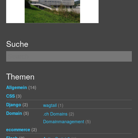
Suche
Themen
Allgemein
(14)
CSS
(3)
Django
(2)
wagtail
(1)
Domain
(5)
.ch Domains
(2)
Domainmanagement
(5)
ecommerce
(2)
Flash
(2)