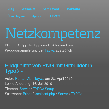
Blog
Webseite
Kompetenz
Portfolio
Über Taywa
django
TYPO3
Netzkompetenz
Blog mit Snippets, Tipps und Tricks rund um
Webprogrammierung der
Taywa
aus Zürich
Bildqualität von PNG mit Gifbuilder in
Typo3 »
Autor:
Roman Abt
,
Taywa
am
28. April 2010
Letzte Änderung: 16. Juli 2010
Themen:
Server
/
TYPO3 Setup
Stichworte:
Bilder
/
localconf.php
/
Server
/
TYPO3