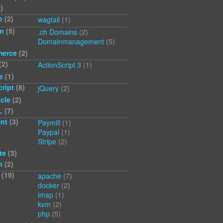
)
o
(2)
wagtail
(1)
n
(5)
.ch Domains
(2)
Domainmanagement
(5)
erce
(2)
(2)
ActionScript 3
(1)
e
(1)
ript
(8)
jQuery
(2)
cle
(2)
L
(7)
nt
(3)
Paymill
(1)
Paypal
(1)
Stripe
(2)
te
(3)
n
(2)
(19)
apache
(7)
docker
(2)
imap
(1)
kvm
(2)
php
(5)