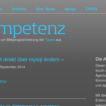
nz
Portfolio
Über Taywa
django
TYPO3
mpetenz
und um Webprogrammierung der
Taywa
aus
3 direkt über mysql ändern »
Die A
Dieser 
 September 2014
durch 
Agentur
Kommu
YPO3
und dj
Mit üb
Erfahr
te in dateinamen ersetzen »
mierun