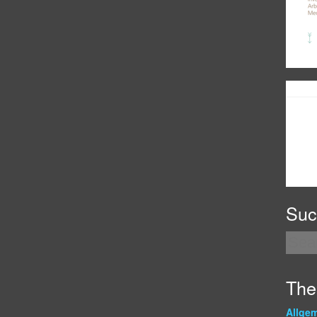
Suc
Th
Allge