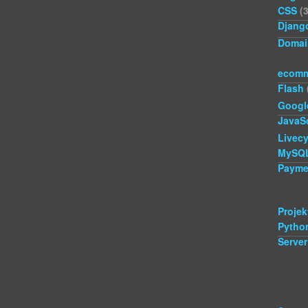
CSS
(3
Djang
Domai
ecomm
Flash
Googl
JavaSc
Livecy
MySQ
Payme
Projek
Pytho
Server