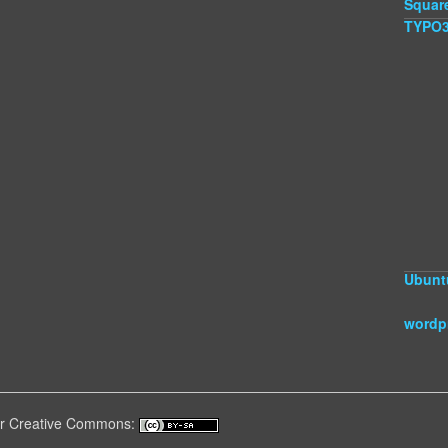
Squar
TYPO
Ubunt
wordp
ter Creative Commons: