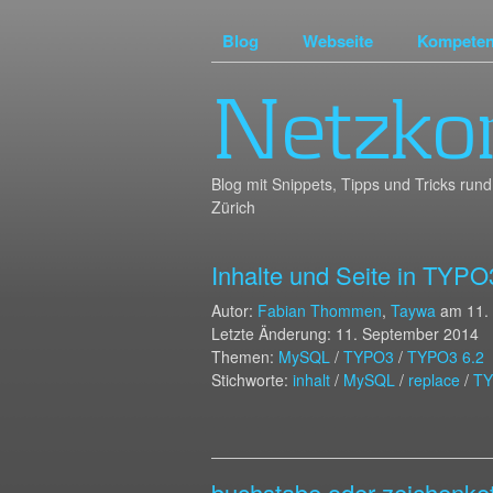
Blog
Webseite
Kompete
Netzko
Blog mit Snippets, Tipps und Tricks r
Zürich
Inhalte und Seite in TYPO
Autor:
Fabian Thommen
,
Taywa
am
11.
Letzte Änderung: 11. September 2014
Themen:
MySQL
/
TYPO3
/
TYPO3 6.2
Stichworte:
inhalt
/
MySQL
/
replace
/
T
buchstabe oder zeichenket