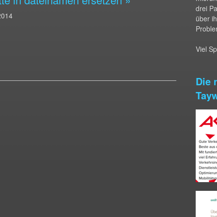
drei P
2014
über i
Proble
Viel S