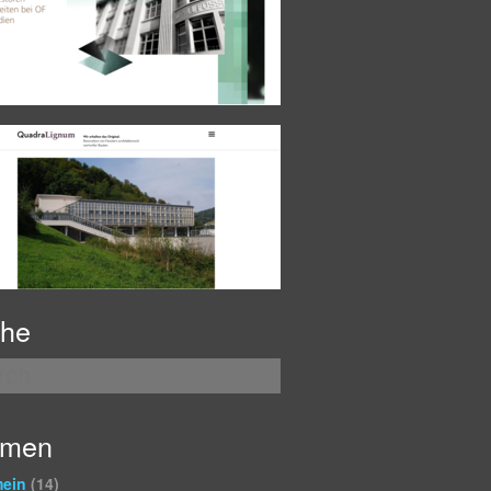
he
emen
mein
(14)