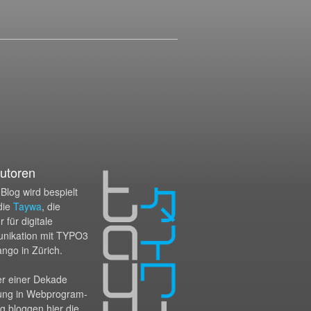
utoren
Blog wird bespielt
die
Taywa
, die
 für digitale
nikation mit TYPO3
ango in Zürich.
er einer Dekade
ung in Webprogram­
g bloggen hier die