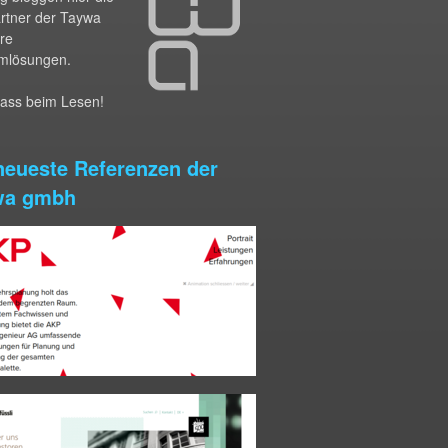
artner der Taywa
hre
mlösungen.
pass beim Lesen!