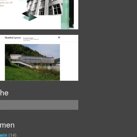
he
emen
mein
(14)