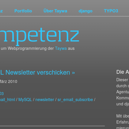
nz
Portfolio
Über Taywa
django
TYPO3
mpetenz
und um Webprogrammierung der
Taywa
aus
L Newsletter verschicken »
Die A
Dieser 
März 2010
durch 
Agentur
O3
Kommu
ail_html
/
MySQL
/
newsletter
/
sr_email_subscribe
/
und dj
Mit üb
Erfahr
mierun