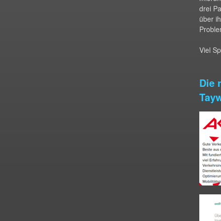
drei P
über i
Proble
Viel S