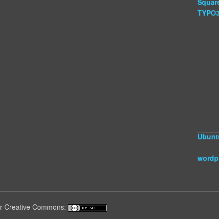
Squar
TYPO
Ubunt
wordp
ter Creative Commons: