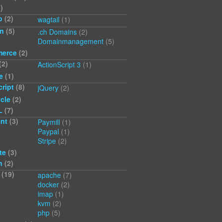
)
o
(2)
wagtail
(1)
n
(5)
.ch Domains
(2)
Domainmanagement
(5)
erce
(2)
(2)
ActionScript 3
(1)
e
(1)
ript
(8)
jQuery
(2)
cle
(2)
L
(7)
nt
(3)
Paymill
(1)
Paypal
(1)
Stripe
(2)
te
(3)
n
(2)
(19)
apache
(7)
docker
(2)
imap
(1)
kvm
(2)
php
(5)