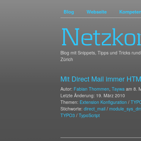
Blog
Webseite
Kompete
Netzko
Blog mit Snippets, Tipps und Tricks r
Zürich
Mit Direct Mail immer HTM
Autor:
Fabian Thommen
,
Taywa
am
8. 
Letzte Änderung: 19. März 2010
Themen:
Extension Konfiguration
/
TYP
Stichworte:
direct_mail
/
module_sys_dm
TYPO3
/
TypoScript