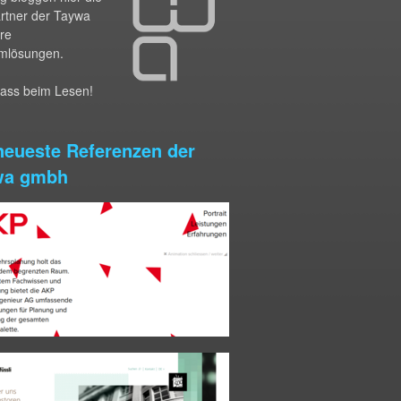
artner der Taywa
hre
mlösungen.
pass beim Lesen!