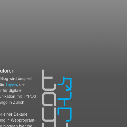
utoren
Blog wird bespielt
die
Taywa
, die
 für digitale
nikation mit TYPO3
ango in Zürich.
er einer Dekade
ung in Webprogram­
g bloggen hier die