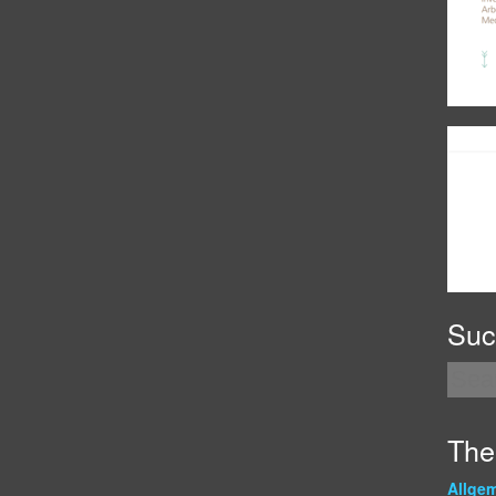
Suc
Th
Allge