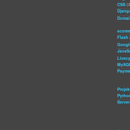
CSS
(3
Djang
Domai
ecomm
Flash
Googl
JavaSc
Livecy
MySQ
Payme
Projek
Pytho
Server