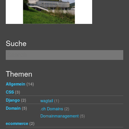
Suche
Themen
Allgemein
(14)
CSS
(3)
Django
(2)
wagtail
(1)
Domain
(5)
.ch Domains
(2)
Domainmanagement
(5)
ecommerce
(2)