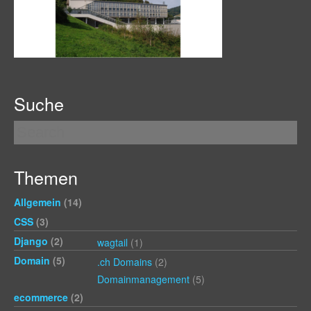
Suche
Themen
Allgemein
(14)
CSS
(3)
Django
(2)
wagtail
(1)
Domain
(5)
.ch Domains
(2)
Domainmanagement
(5)
ecommerce
(2)