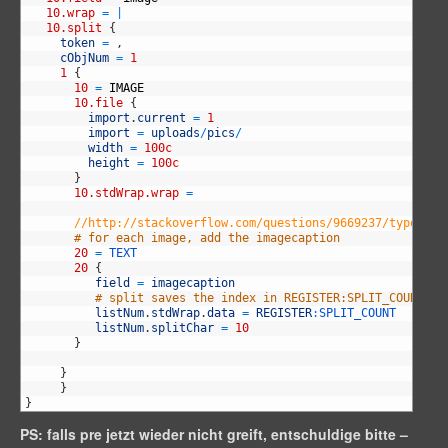
5
10.wrap
=
|
6
10.split
{
7
token
=
,
8
cObjNum
=
1
9
1
{
10
10
=
IMAGE
11
10.file
{
12
import
.
current
=
1
13
import
=
uploads
/
pics
/
14
width
=
100c
15
height
=
100c
16
}
17
10.stdWrap.wrap
=
18
19
//http://stackoverflow.com/questions/9669237/typoscri
20
# for each image, add the imagecaption
21
20
=
TEXT
22
20
{
23
field
=
imagecaption
24
# split saves the index in REGISTER:SPLIT_COUNT
25
listNum
.
stdWrap
.
data
=
REGISTER
:
SPLIT_COUNT
26
listNum
.
splitChar
=
10
27
}
28
29
}
30
}
31
}
PS: falls pre jetzt wieder nicht greift, entschuldige bitte –