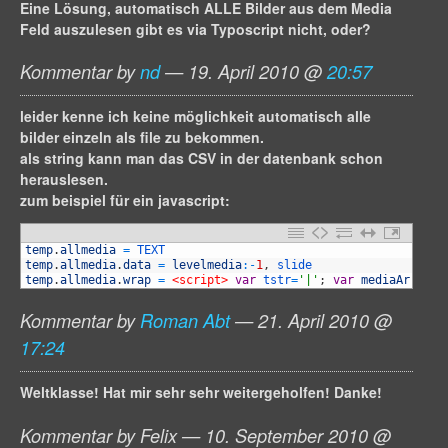
Eine Lösung, automatisch ALLE Bilder aus dem Media
Feld auszulesen gibt es via Typoscript nicht, oder?
Kommentar by
nd
— 19. April 2010 @
20:57
leider kenne ich keine möglichkeit automatisch alle
bilder einzeln als file zu bekommen.
als string kann man das CSV in der datenbank schon
herauslesen.
zum beispiel für ein javascript:
1
temp
.
allmedia
=
TEXT
2
temp
.
allmedia
.
data
=
levelmedia
:
-
1
,
slide
3
temp
.
allmedia
.
wrap
=
<script>
var
tstr
=
'|'
;
var
mediaArray
=
Kommentar by
Roman Abt
— 21. April 2010 @
17:24
Weltklasse! Hat mir sehr sehr weitergeholfen! Danke!
Kommentar by Felix — 10. September 2010 @