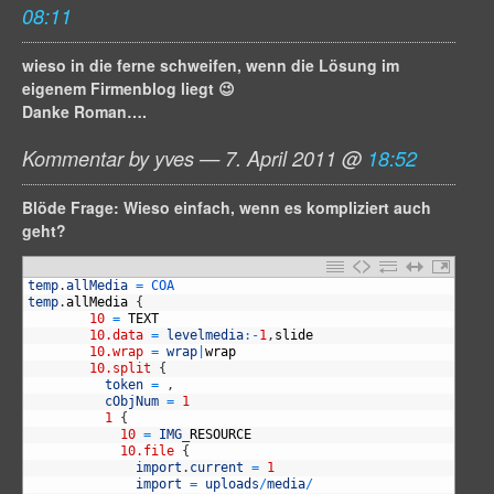
08:11
wieso in die ferne schweifen, wenn die Lösung im
eigenem Firmenblog liegt 😉
Danke Roman….
Kommentar by yves — 7. April 2011 @
18:52
Blöde Frage: Wieso einfach, wenn es kompliziert auch
geht?
1
temp
.
allMedia
=
COA
2
temp
.
allMedia
{
3
10
=
TEXT
4
10.data
=
levelmedia
:
-
1
,
slide
5
10.wrap
=
wrap
|
wrap
6
10.split
{
7
token
=
,
8
cObjNum
=
1
9
1
{
10
10
=
IMG
_
RESOURCE
11
10.file
{
12
import
.
current
=
1
13
import
=
uploads
/
media
/