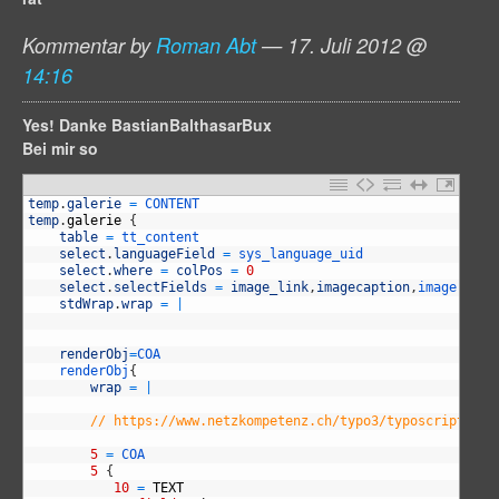
Kommentar by
Roman Abt
— 17. Juli 2012 @
14:16
Yes! Danke BastianBalthasarBux
Bei mir so
1
temp
.
galerie
=
CONTENT
2
temp
.
galerie
{
3
table
=
tt_content
4
select
.
languageField
=
sys_language_uid
5
select
.
where
=
colPos
=
0
6
select
.
selectFields
=
image_link
,
imagecaption
,
image
7
stdWrap
.
wrap
=
|
8
9
10
renderObj
=
COA
11
renderObj
{
12
wrap
=
|
13
14
// https://www.netzkompetenz.ch/typo3/typoscript/typ
15
16
5
=
COA
17
5
{
18
10
=
TEXT