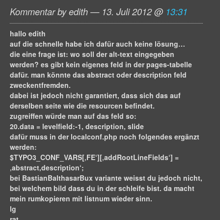
Kommentar by edith — 13. Juli 2012 @
13:31
hallo edith
auf die schnelle habe ich dafür auch keine lösung…
die eine frage ist: wo soll der alt-text eingegeben
werden? es gibt kein eigenes feld in der pages-tabelle
dafür. man könnte das abstract oder description feld
zweckentfremden.
dabei ist jedoch nicht garantiert, dass sich das auf
derselben seite wie die resourcen befindet.
zugreiffen würde man auf das feld so:
20.data = levelfield:-1, description, slide
dafür muss in der localconf.php noch folgendes ergänzt
werden:
$TYPO3_CONF_VARS[‚FE‘][‚addRootLineFields‘] =
‚abstract,description‘;
bei BastianBalthasarBux variante weisst du jedoch nicht,
bei welchem bild dass du in der schleife bist. da macht
mein rumkopieren mit listnum wieder sinn.
lg
rat