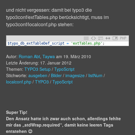
und nicht vergessen: damit bei typo3 die
typo3conf/extTables.php berücksichtigt, muss im
typo3conf/localconf.php stehen:
PHP
1
$typo_db_extTableDef_script
=
'extTables.php'
;
Autor:
Roman Abt
,
Taywa
am
19. März 2010
Letzte Änderung: 17. Januar 2012
Themen:
TYPO3 Setup
/
TypoScript
Stichworte:
ausgeben
/
Bilder
/
imagesize
/
listNum
/
localconf.php
/
TYPO3
/
TypoScript
Super Tip!
Den Ansatz hatte ich zwar auch schon, allerdings fehlte
mir das „stdWrap.required“, damit keine leeren Tags
entstehen 😉