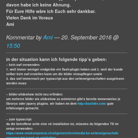
davon habe ich keine Ahnung.
Für Eure Hilfe wäre ich Euch sehr dankbar.
Vielen Dank im Voraus
Ami
Kommentar by
Ami
— 20. September 2016 @
15:50
in der situation kann ich folgende tipp’s geben:
– kein swf verwenden:
1. weil immer weniger endgeräte ein flash-plugin haben und 2. weil der kunde
selber kein swf erstellen kann um die bilder einzupflegen sowie
3. das swf immernoch per typoscript aus den seiteneigenschaften ausgelesen
werden muss
– bilder-slideshow nicht neu erfinden:
um mehrere bilder als slideshow zu animieren gibt’s bereits tonnenweise js
librarys oder jquery plugins. wir haben mt dem
http://bxslider.com/
gute
erfahrungen gemacht.
– zum typoscript:
da die betroffene seite eine v6 installation ist, müsstes du folgendes TS im
setup verwenden:
https://www.netzkompetenz.ch/allgemein/levelmedia-fur-seiteneigenschaft-
resource-bei-typo3-v6-und-hoher/