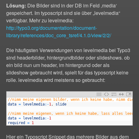
Lösung:
Die Bilder sind in der DB im Feld ‚media‘
gespeichert. Im typoscript sind sie über „levelmedia“
verfügbar. Mehr zu levelmedia:
http://typo3.org/documentation/document-
library/references/doc_core_tsref/4.1.0/view/2/2/
Die häufigsten Verwendungen von levelmedia bei Typo3
sind headerbilder, hintergrundbilder oder slideshows. ob
ein bild nun um header, im hintergrund oder als
slideshow gebraucht wird, spielt für das typoscript keine
rolle. levelmedia wird meistens so gebraucht:
1
//nimm meine eigenen bilder, wenn ich keine habe, nimm die d
2
data
=
levelmedia
:
-
1
,
slide
3
4
//nimm meine eigenen, wenn ich keine habe, lass alles leer 
5
data
=
levelmedia
:
-
1
6
required
=
1
Hier ein Typoscript Snippet das mehrere Bilder aus dem