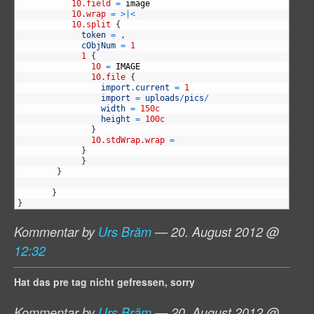
19
10.field
=
image
20
10.wrap
=
>
|
<
21
10.split
{
22
token
=
,
23
cObjNum
=
1
24
1
{
25
10
=
IMAGE
26
10.file
{
27
import
.
current
=
1
28
import
=
uploads
/
pics
/
29
width
=
150c
30
height
=
100c
31
}
32
10.stdWrap.wrap
=
33
}
34
}
35
}
36
37
}
38
}
Kommentar by
Urs Bräm
— 20. August 2012 @
12:32
Hat das pre tag nicht gefressen, sorry
Kommentar by
Urs Bräm
— 20. August 2012 @