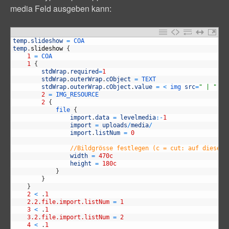
media Feld ausgeben kann:
1
temp
.
slideshow
=
COA
2
temp
.
slideshow
{
3
1
=
COA
4
1
{
5
stdWrap
.
required
=
1
6
stdWrap
.
outerWrap
.
cObject
=
TEXT
7
stdWrap
.
outerWrap
.
cObject
.
value
=
<
img 
src
=
" | "
wi
8
2
=
IMG_RESOURCE
9
2
{
10
file
{
11
import
.
data
=
levelmedia
:
-
1
12
import
=
uploads
/
media
/
13
import
.
listNum
=
0
14
15
//Bildgrösse festlegen (c = cut: auf diese b
16
width
=
470c
17
height
=
180c
18
}
19
}
20
}
21
2
<
.
1
22
2.2.file.import.listNum
=
1
23
3
<
.
1
24
3.2.file.import.listNum
=
2
25
4
<
.
1