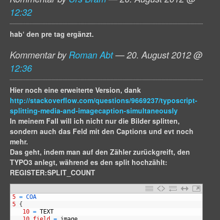
12:32
hab‘ den pre tag ergänzt.
Kommentar by
Roman Abt
— 20. August 2012 @
12:36
Hier noch eine erweiterte Version, dank
http://stackoverflow.com/questions/9669237/typoscript-
splitting-media-and-imagecaption-simultaneously
In meinem Fall will ich nicht nur die Bilder splitten,
sondern auch das Feld mit den Captions und evt noch
mehr.
Das geht, indem man auf den Zähler zurückgreift, den
TYPO3 anlegt, während es den split hochzählt:
REGISTER:SPLIT_COUNT
1
5
=
COA
2
5
{
3
10
=
TEXT
4
10.field
=
image