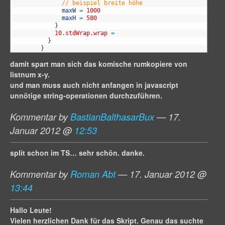
14
// beispiel breite höhe
15
maxW
=
1000
16
maxH
=
580
17
}
18
10.stdWrap.wrap
=
19
}
20
}
damit spart man sich das komische rumkopiere von
listnum x-y.
und man muss auch nicht anfangen in javascript
unnötige string-operationen durchzuführen.
Kommentar by
BastianBalthasarBux
— 17.
Januar 2012 @
12:53
split schon im TS… sehr schön. danke.
Kommentar by
Roman Abt
— 17. Januar 2012 @
13:44
Hallo Leute!
Vielen herzlichen Dank für das Skript. Genau das suchte