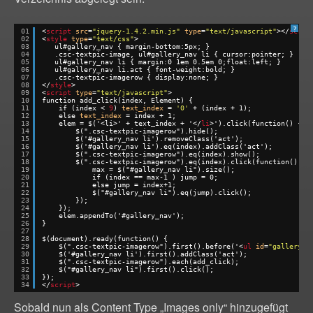
?
01
<
script
src
=
"jquery-1.4.2.min.js"
type
=
"text/javascript"
></
scrip
02
<
style
type
=
"text/css"
>
03
ul#gallery_nav { margin-bottom:5px; }
04
.csc-textpic-image, ul#gallery_nav li { cursor:pointer; }
05
ul#gallery_nav li { margin:0 1em 0.5em 0;float:left; }
06
ul#gallery_nav li.act { font-weight:bold; }
07
.csc-textpic-imagerow { display:none; }
08
</
style
>
09
<
script
type
=
"text/javascript"
>
10
function add_click(index, Element) {
11
if (index < 
9
) 
text_index
= 
'0'
+ (index + 1);
12
else 
text_index
= index + 1;
13
elem = $('<li>' + text_index + '</
li
>').click(function() { 
14
$(".csc-textpic-imagerow").hide();
15
$('#gallery_nav li').removeClass('act');
16
$('#gallery_nav li').eq(index).addClass('act');
17
$(".csc-textpic-imagerow").eq(index).show();
18
$(".csc-textpic-imagerow").eq(index).click(function() {
19
max = $("#gallery_nav li").size();
20
if (index == max-1 ) jump = 0;
21
else jump = index+1;
22
$("#gallery_nav li").eq(jump).click();
23
});
24
});
25
elem.appendTo('#gallery_nav');
26
}
27
28
$(document).ready(function() {
29
$(".csc-textpic-imagerow").first().before('<
ul
id
=
"gallery_n
30
$('#gallery_nav li').first().addClass('act');
31
$(".csc-textpic-imagerow").each(add_click);
32
$("#gallery_nav li").first().click();
33
});
34
</
script
>
Sobald nun als Content Type „Images only“ hinzugefügt