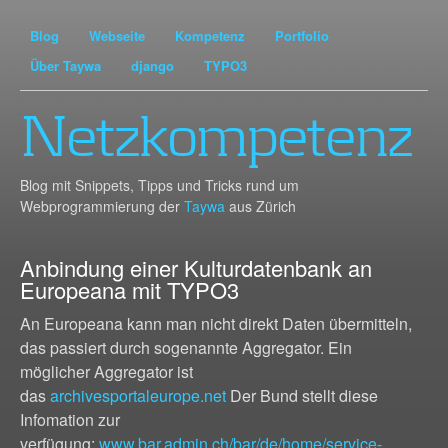
Blog
Webseite
Kompetenz
Portfolio
Über Taywa
django
TYPO3
Netzkompetenz
Blog mit Snippets, Tipps und Tricks rund um
Webprogrammierung der
Taywa
aus Zürich
Anbindung einer Kulturdatenbank an
Europeana mit TYPO3
An Europeana kann man nicht direkt Daten übermitteln,
das passiert durch sogenannte Aggregator. Ein
möglicher Aggregator ist
das
archivesportaleurope.net
Der Bund stellt diese
Infomation zur
verfügung:
www.bar.admin.ch/bar/de/home/service-