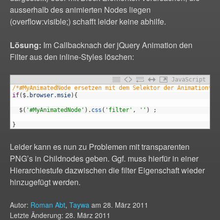
ausserhalb des animierten Nodes liegen
(overflow:visible;) schafft leider keine abhilfe.
Lösung:
Im Callbacknach der jQuery Animation den
Filter aus den inline-Styles löschen:
JavaScript
1
/*#MyAnimatedNode ersetzen mit dem Selektor der Animation*/
2
if
(
$
.
browser
.
msie
)
{
3
4
$
(
'#MyAnimatedNode'
)
.
css
(
'filter'
,
''
)
;
5
6
}
Leider kann es nun zu Problemen mit transparenten
PNG’s in Childnodes geben. Ggf. muss hierfür in einer
Hierarchiestufe dazwischen die filter Eigenschaft wieder
hinzugefügt werden.
Autor:
Roman Abt
,
Taywa
am
28. März 2011
Letzte Änderung: 28. März 2011