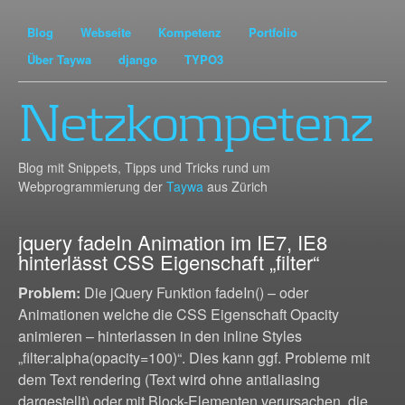
Blog
Webseite
Kompetenz
Portfolio
Über Taywa
django
TYPO3
Netzkompetenz
Blog mit Snippets, Tipps und Tricks rund um
Webprogrammierung der
Taywa
aus Zürich
jquery fadeIn Animation im IE7, IE8
hinterlässt CSS Eigenschaft „filter“
Problem:
Die jQuery Funktion fadeIn() – oder
Animationen welche die CSS Eigenschaft Opacity
animieren – hinterlassen in den inline Styles
„filter:alpha(opacity=100)“. Dies kann ggf. Probleme mit
dem Text rendering (Text wird ohne antialiasing
dargestellt) oder mit Block-Elementen verursachen, die