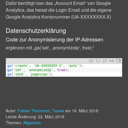
Dafür benötigt man das „Account Email“ von Google
Analytics, das heisst die Login Email und die eigene
Google Analytics Kontonummer (UA-XXXXXXXX-X)
Datenschutzerklärung
Code zur Anonymisierung der IP-Adressen
ergänzen mit „ga(’set‘, ‚anonymizeIp‘, true);“
1
ga
(
'create'
,
'UA-XXXXXXXX-X'
,
'auto'
)
;
2
ga
(
'set'
,
'anonymizeIp'
,
true
)
;
3
ga
(
'send'
,
'pageview'
)
;
Autor:
Fabian Thommen
,
Taywa
am
16. März 2018
Letzte Änderung: 22. März 2018
Themen:
Allgemein