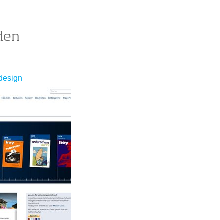
den
design