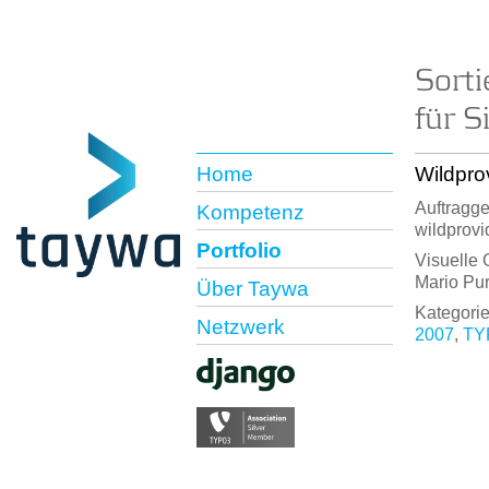
Sort
für S
Home
Wildpro
Auftragge
Kompetenz
wildprovi
Portfolio
Visuelle 
Mario Pur
Über Taywa
Kategorie
Netzwerk
2007
,
TY