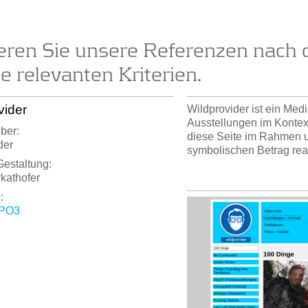
ieren Sie unsere Referenzen nach 
ie relevanten Kriterien.
vider
Wildprovider ist ein Medi
Ausstellungen im Kontex
ber:
diese Seite im Rahmen 
der
symbolischen Betrag reali
Gestaltung:
kathofer
:
PO3