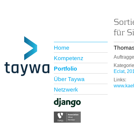
Sort
für S
Home
Thomas
Auftragge
Kompetenz
Kategorie
Portfolio
Eclat
,
20
Über Taywa
Links:
www.kaeh
Netzwerk