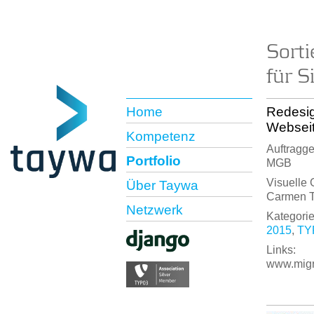
Sort
für S
Home
Redesi
Webseit
Kompetenz
Auftragge
Portfolio
MGB
Visuelle 
Über Taywa
Carmen To
Netzwerk
Kategorie
2015
,
TY
Links:
www.mig