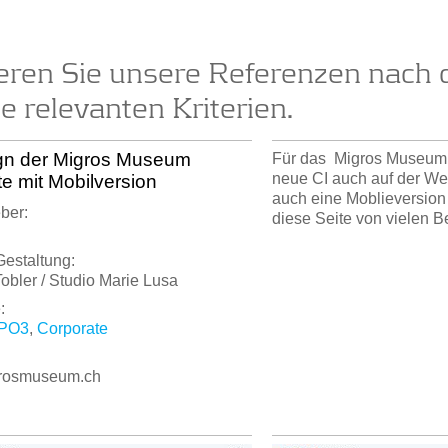
ieren Sie unsere Referenzen nach 
ie relevanten Kriterien.
gn der Migros Museum
Für das Migros Museum 
neue CI auch auf der We
e mit Mobilversion
auch eine Moblieversion 
ber:
diese Seite von vielen B
Gestaltung:
bler / Studio Marie Lusa
:
PO3
,
Corporate
rosmuseum.ch