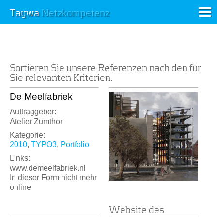
Taywa
Netzkompetenz
Sortieren Sie unsere Referenzen nach den für
Sie relevanten Kriterien.
De Meelfabriek
Auftraggeber:
Atelier Zumthor
Kategorie:
2010
,
TYPO3
,
Portfolio
Links:
www.demeelfabriek.nl
In dieser Form nicht mehr
online
Website des