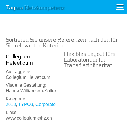
Taywa
Netzkompetenz
Sortieren Sie unsere Referenzen nach den für
Sie relevanten Kriterien.
Flexibles Layout fürs
Collegium
Laboratorium für
Helveticum
Transdisziplinarität
Auftraggeber:
Collegium Helveticum
Visuelle Gestaltung:
Hanna Williamson-Koller
Kategorie:
2013
,
TYPO3
,
Corporate
Links:
www.collegium.ethz.ch