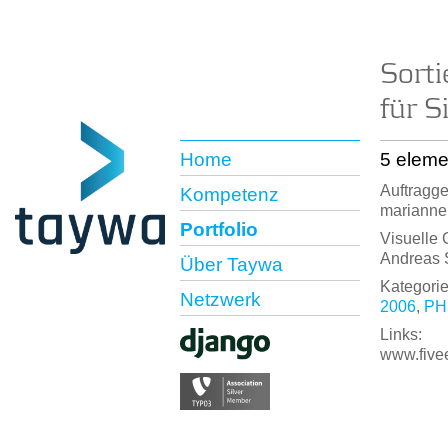
Sort
für S
Home
5 eleme
Auftragge
Kompetenz
marianne
Portfolio
Visuelle 
Andreas 
Über Taywa
Kategorie
Netzwerk
2006
,
PH
Links:
www.fivee